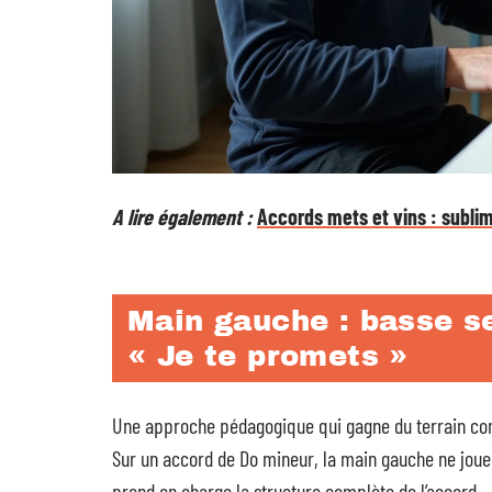
A lire également :
Accords mets et vins : sublim
Main gauche : basse s
« Je te promets »
Une approche pédagogique qui gagne du terrain co
Sur un accord de Do mineur, la main gauche ne joue
prend en charge la structure complète de l’accord.