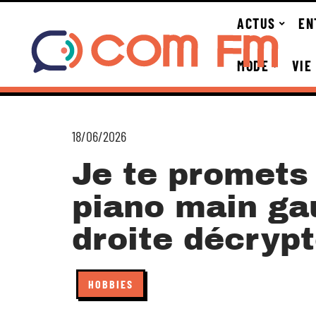
ACTUS
EN
MODE
VIE
18/06/2026
Je te promets
piano main ga
droite décryp
HOBBIES