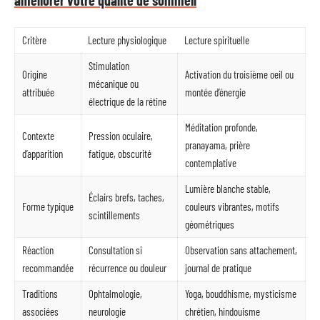
améliorer votre qualité de sommeil
Critère
Lecture physiologique
Lecture spirituelle
Stimulation
Origine
Activation du troisième oeil ou
mécanique ou
attribuée
montée d’énergie
électrique de la rétine
Méditation profonde,
Contexte
Pression oculaire,
pranayama, prière
d’apparition
fatigue, obscurité
contemplative
Lumière blanche stable,
Éclairs brefs, taches,
Forme typique
couleurs vibrantes, motifs
scintillements
géométriques
Réaction
Consultation si
Observation sans attachement,
recommandée
récurrence ou douleur
journal de pratique
Traditions
Ophtalmologie,
Yoga, bouddhisme, mysticisme
associées
neurologie
chrétien, hindouisme