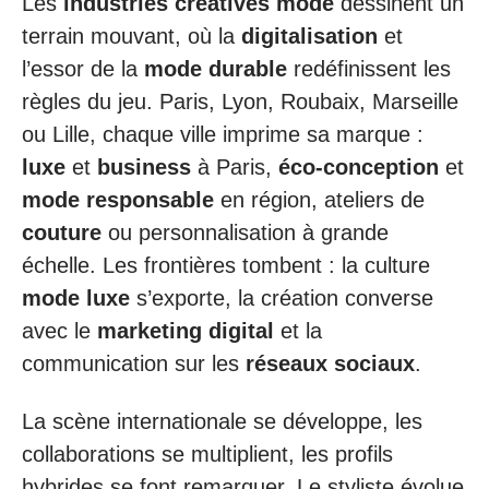
Les
industries créatives mode
dessinent un
terrain mouvant, où la
digitalisation
et
l’essor de la
mode durable
redéfinissent les
règles du jeu. Paris, Lyon, Roubaix, Marseille
ou Lille, chaque ville imprime sa marque :
luxe
et
business
à Paris,
éco-conception
et
mode responsable
en région, ateliers de
couture
ou personnalisation à grande
échelle. Les frontières tombent : la culture
mode luxe
s’exporte, la création converse
avec le
marketing digital
et la
communication sur les
réseaux sociaux
.
La scène internationale se développe, les
collaborations se multiplient, les profils
hybrides se font remarquer. Le styliste évolue