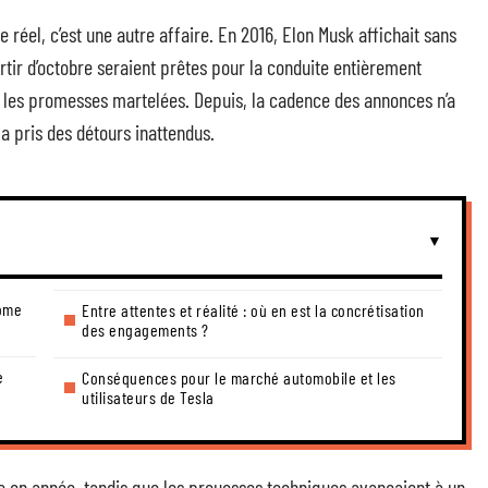
le réel, c’est une autre affaire. En 2016, Elon Musk affichait sans
artir d’octobre seraient prêtes pour la conduite entièrement
s, les promesses martelées. Depuis, la cadence des annonces n’a
» a pris des détours inattendus.
nome
Entre attentes et réalité : où en est la concrétisation
des engagements ?
e
Conséquences pour le marché automobile et les
utilisateurs de Tesla
 en année, tandis que les prouesses techniques avançaient à un