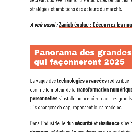
stratégies et ambitions des acteurs du marché.
A voir aussi :
Zaniob évolue : Découvrez les nou
Panorama des grandes
qui façonneront 2025
La vague des
technologies avancées
redistribue l
comme le moteur de la
transformation numériqu
personnelles
s’installe au premier plan. Les grand
: ils changent de cap, repensent leurs modèles.
Dans l’industrie, le duo
sécurité
et
résilience
s’invi
données
, véritables épines dorsales du cloud et de l