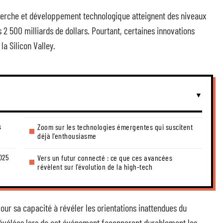
herche et développement technologique atteignent des niveaux
 2 500 milliards de dollars. Pourtant, certaines innovations
a Silicon Valley.
s
Zoom sur les technologies émergentes qui suscitent
déjà l’enthousiasme
025
Vers un futur connecté : ce que ces avancées
révèlent sur l’évolution de la high-tech
pour sa capacité à révéler les orientations inattendues du
 révélées lors de cet événement façonneront durablement les