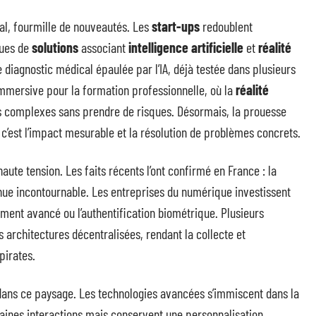
al, fourmille de nouveautés. Les
start-ups
redoublent
ques de
solutions
associant
intelligence artificielle
et
réalité
 diagnostic médical épaulée par l’IA, déjà testée dans plusieurs
immersive pour la formation professionnelle, où la
réalité
ts complexes sans prendre de risques. Désormais, la prouesse
 c’est l’impact mesurable et la résolution de problèmes concrets.
aute tension. Les faits récents l’ont confirmé en France : la
ue incontournable. Les entreprises du numérique investissent
ement avancé ou l’authentification biométrique. Plusieurs
s architectures décentralisées, rendant la collecte et
pirates.
 dans ce paysage. Les technologies avancées s’immiscent dans la
ertaines interactions mais conservent une personnalisation