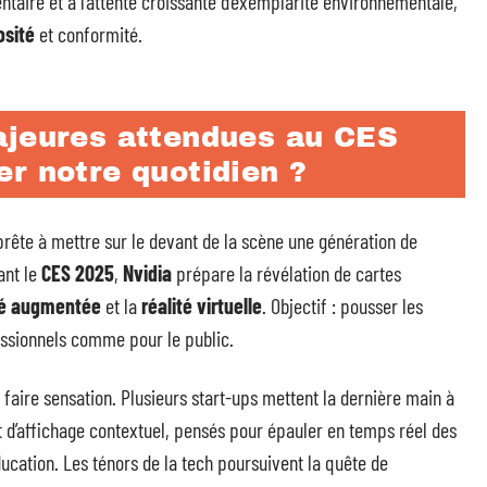
taire et à l’attente croissante d’exemplarité environnementale,
osité
et conformité.
ajeures attendues au CES
r notre quotidien ?
rête à mettre sur le devant de la scène une génération de
ant le
CES 2025
,
Nvidia
prépare la révélation de cartes
té augmentée
et la
réalité virtuelle
. Objectif : pousser les
essionnels comme pour le public.
faire sensation. Plusieurs start-ups mettent la dernière main à
 d’affichage contextuel, pensés pour épauler en temps réel des
ducation. Les ténors de la tech poursuivent la quête de