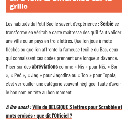
grille
Les habitués du Petit Bac le savent d’expérience :
Serbie
se
transforme en véritable carte maîtresse dès qu’il faut valider
une ville ou un pays en trois lettres. Que l’on joue à mots
fléchés ou que l’on affronte la fameuse feuille du Bac, ceux
qui connaissent ces codes prennent une longueur d’avance.
Miser sur des
abréviations
comme « Nis » pour Niš, « Bor
», « Peć », « Jag » pour Jagodina ou « Top » pour Topola,
c’est verrouiller une catégorie souvent négligée, faute d’avoir
le bon nom en tête au bon moment.
A lire aussi :
Ville de BELGIQUE 3 lettres pour Scrabble et
mots croisés : que dit l'Officiel ?