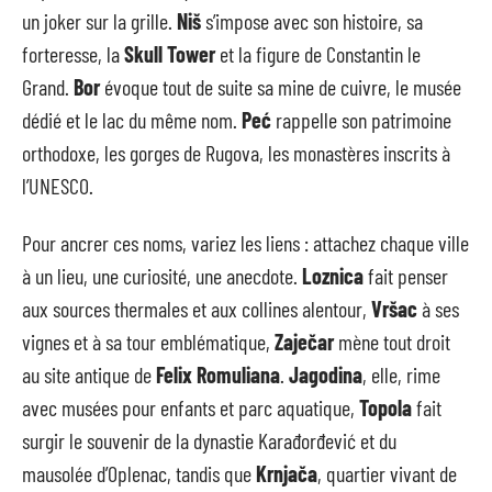
un joker sur la grille.
Niš
s’impose avec son histoire, sa
forteresse, la
Skull Tower
et la figure de Constantin le
Grand.
Bor
évoque tout de suite sa mine de cuivre, le musée
dédié et le lac du même nom.
Peć
rappelle son patrimoine
orthodoxe, les gorges de Rugova, les monastères inscrits à
l’UNESCO.
Pour ancrer ces noms, variez les liens : attachez chaque ville
à un lieu, une curiosité, une anecdote.
Loznica
fait penser
aux sources thermales et aux collines alentour,
Vršac
à ses
vignes et à sa tour emblématique,
Zaječar
mène tout droit
au site antique de
Felix Romuliana
.
Jagodina
, elle, rime
avec musées pour enfants et parc aquatique,
Topola
fait
surgir le souvenir de la dynastie Karađorđević et du
mausolée d’Oplenac, tandis que
Krnjača
, quartier vivant de