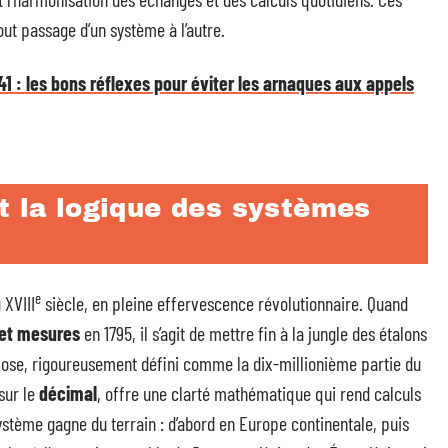
out passage d’un système à l’autre.
41 : les bons réflexes pour éviter les arnaques aux appels
t la logique des systèmes
e
 XVIII
siècle, en pleine effervescence révolutionnaire. Quand
s et mesures
en 1795, il s’agit de mettre fin à la jungle des étalons
mpose, rigoureusement défini comme la dix-millionième partie du
sur le
décimal
, offre une clarté mathématique qui rend calculs
ystème gagne du terrain : d’abord en Europe continentale, puis