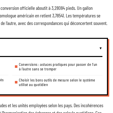
conversion officielle aboutit à 3,28084 pieds. Un gallon
 homologue américain en retient 3,78541. Les températures se
 de l’autre, avec des correspondances qui déconcertent souvent.
Conversions : astuces pratiques pour passer de l’un
à l’autre sans se tromper
tés
Choisir les bons outils de mesure selon le système
utilisé au quotidien
tudes et les unités employées selon les pays. Des incohérences
l’harmonisation des échanges et des calculs quotidiens. Ces