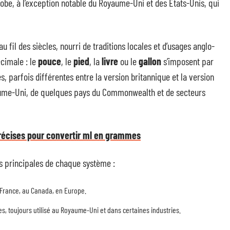
lobe, à l’exception notable du Royaume-Uni et des États-Unis, qui
 au fil des siècles, nourri de traditions locales et d’usages anglo-
écimale : le
pouce
, le
pied
, la
livre
ou le
gallon
s’imposent par
, parfois différentes entre la version britannique et la version
aume-Uni, de quelques pays du Commonwealth et de secteurs
récises pour convertir ml en grammes
és principales de chaque système :
 France, au Canada, en Europe.
es, toujours utilisé au Royaume-Uni et dans certaines industries.