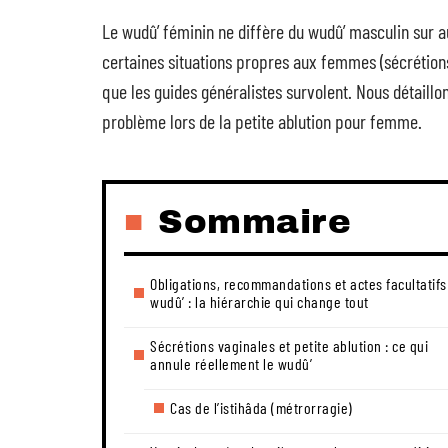
Le wudû’ féminin ne diffère du wudû’ masculin sur au
certaines situations propres aux femmes (sécrétions
que les guides généralistes survolent. Nous détaillo
problème lors de la petite ablution pour femme.
Sommaire
Obligations, recommandations et actes facultatifs
wudû’ : la hiérarchie qui change tout
Sécrétions vaginales et petite ablution : ce qui
annule réellement le wudû’
Cas de l’istihâda (métrorragie)