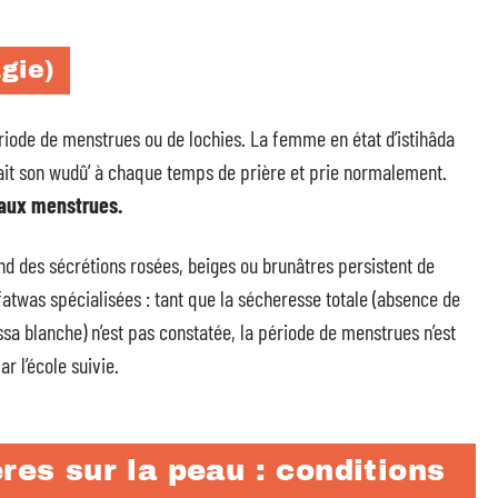
agie)
riode de menstrues ou de lochies. La femme en état d’istihâda
ait son wudû’ à chaque temps de prière et prie normalement.
 aux menstrues.
and des sécrétions rosées, beiges ou brunâtres persistent de
fatwas spécialisées : tant que la sécheresse totale (absence de
ssa blanche) n’est pas constatée, la période de menstrues n’est
 l’école suivie.
res sur la peau : conditions