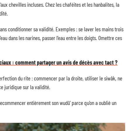
aux chevilles incluses. Chez les chaféites et les hanbalites, la
dité.
s conditionner sa validité. Exemples : se laver les mains trois
l’eau dans les narines, passer l’eau entre les doigts. Omettre ces
ciaux : comment partager un avis de décès avec tact ?
rfection du rite : commencer par la droite, utiliser le siwâk, ne
 juridique sur la validité.
: recommencer entièrement son wudû’ parce qu’on a oublié un