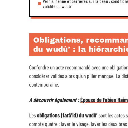
Vernis, henné et barrières sur la peau : condition
validité du wudû’
Obligations, recommand
du wudû’ : la hiérarch
Confondre un acte recommandé avec une obligation co
considérer valides alors qu’un pilier manque. La dis
contemporaine.
A découvrir également :
Épouse de Fabien Haimo
Les
obligations (farâ’id) du wudû’
sont les actes s
compte quatre : laver le visage, laver les deux bras