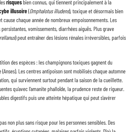
des
risques
bien connus, qui tiennent principalement à la
cybe illusoire
(
Omphalotus illudens
), toxique et désormais bien
s et cause chaque année de nombreux empoisonnements. Les
persistantes, vomissements, diarrhées aiguës. Plus grave
rellanus
) peut entraîner des lésions rénales irréversibles, parfois
tition des espèces : les champignons toxiques gagnent du
ire (Anses). Les centres antipoison sont mobilisés chaque automne
ation, qui surviennent surtout pendant la saison de la cueillette.
entes qu’avec l’amanite phalloïde, la prudence reste de rigueur.
les digestifs puis une atteinte hépatique qui peut s’avérer
 pas non plus sans risque pour les personnes sensibles. Des
stifs, éruptions cutanées, malaises parfois violents. D’où la