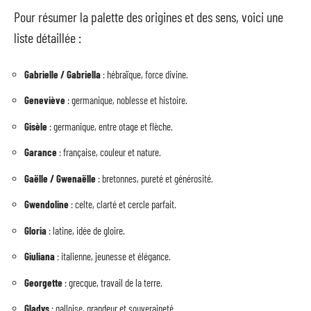
Pour résumer la palette des origines et des sens, voici une
liste détaillée :
Gabrielle / Gabriella
: hébraïque, force divine.
Geneviève
: germanique, noblesse et histoire.
Gisèle
: germanique, entre otage et flèche.
Garance
: française, couleur et nature.
Gaëlle / Gwenaëlle
: bretonnes, pureté et générosité.
Gwendoline
: celte, clarté et cercle parfait.
Gloria
: latine, idée de gloire.
Giuliana
: italienne, jeunesse et élégance.
Georgette
: grecque, travail de la terre.
Gladys
: galloise, grandeur et souveraineté.