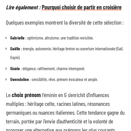
Lire également :
Pourquoi choisir de partir en croisière
Quelques exemples montrent la diversité de cette sélection :
Gabrielle
: optimisme, altruisme, une tradition revisitée.
Gaëlle
: énergie, autonomie, héritage breton ou ouverture internationale (Gail,
Gayle).
Gisèle
: élégance, raffinement, charme intemporel.
Gwendoline
: sensibilité, rêve, prénom évocateur et ample.
Le
choix prénom
féminin en G s’enrichit d’influences
multiples : héritage celte, racines latines, résonances
germaniques ou nuances italiennes. Cette tendance gagne du
terrain, portée par l’envie d’authenticité et la volonté de
proposer une alternative aux prénoms les plus courants.