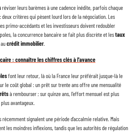
s
réviser leurs barèmes à une cadence inédite, parfois chaque
: deux critères qui pèsent lourd lors de la négociation. Les
e les primo-accédants et les investisseurs doivent redoubler
poles, la concurrence bancaire se fait plus discrète et les
taux
s au
crédit immobilier
.
aire : connaître les chiffres clés à l'avance
bles
font leur retour, là où la France leur préférait jusque-là le
ur le coût global : un prêt sur trente ans offre une mensualité
rêts
à rembourser ; sur quinze ans, l’effort mensuel est plus
 plus avantageux.
s récemment signalent une période d’accalmie relative. Mais
t les moindres inflexions, tandis que les autorités de régulation