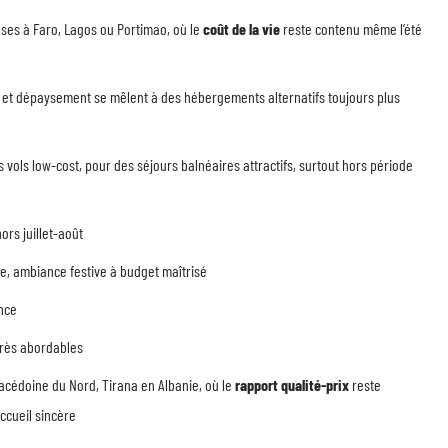
uses à Faro, Lagos ou Portimao, où le
coût de la vie
reste contenu même l’été
re et dépaysement se mêlent à des hébergements alternatifs toujours plus
s vols low-cost, pour des séjours balnéaires attractifs, surtout hors période
rs juillet-août
e, ambiance festive à budget maîtrisé
nce
 très abordables
Macédoine du Nord, Tirana en Albanie, où le
rapport qualité-prix
reste
cueil sincère