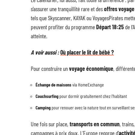
s’assurer une tranquillité rare et des
offres voyage
tels que Skyscanner, KAYAK ou VoyagesPirates metten
peuvent profiter du programme
Départ 18:25
de l’
atteinte.
A voir aussi :
Où placer le lit de bébé ?
Pour construire un
voyage économique
, différent
Échange de maisons
via HomeExchange
Couchsurfing
pour dormir gratuitement chez l’habitant
Camping
pour renouer avec la nature tout en surveillant s
Une fois sur place,
transports en commun
, trains
campagnes à prix doux. L’Europe regorge d’
activit