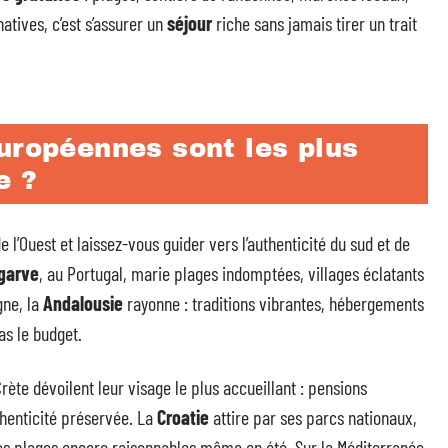
natives, c’est s’assurer un
séjour
riche sans jamais tirer un trait
uropéennes sont les plus
e ?
 l’Ouest et laissez-vous guider vers l’authenticité du sud et de
garve
, au Portugal, marie plages indomptées, villages éclatants
gne, la
Andalousie
rayonne : traditions vibrantes, hébergements
as le budget.
rète dévoilent leur visage le plus accueillant : pensions
thenticité préservée. La
Croatie
attire par ses parcs nationaux,
es plages encore raisonnables même en été. Sur la Méditerranée,