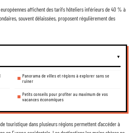
s européennes affichent des tarifs hôteliers inférieurs de 40 % à
condaires, souvent délaissées, proposent régulièrement des
t
Panorama de villes et régions à explorer sans se
ruiner
Petits conseils pour profiter au maximum de vos
vacances économiques
nde touristique dans plusieurs régions permettent d’accéder à
erge en Europe occidentale. Les destinations les moins chères ne