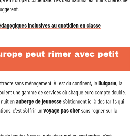
suggèrent.
édagogiques inclusives au quotidien en classe
rope peut rimer avec petit
ntracte sans ménagement. À l’est du continent, la
Bulgarie
, la
oulent une gamme de services où chaque euro compte double.
 nuit en
auberge de jeunesse
s’obtiennent ici à des tarifs qui
ions, c’est s’offrir un
voyage pas cher
sans rogner sur la
artir de janvier à mars, puis viser mai ou septembre, c’est