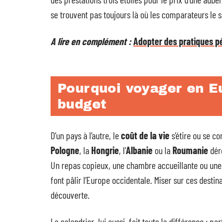
se trouvent pas toujours là où les comparateurs le 
A lire en complément :
Adopter des pratiques p
Pourquoi voyager en Eu
budget
D’un pays à l’autre, le
coût de la vie
s’étire ou se co
Pologne
, la
Hongrie
, l’
Albanie
ou la
Roumanie
dér
Un repas copieux, une chambre accueillante ou une
font pâlir l’Europe occidentale. Miser sur ces destinat
découverte.
Le calendrier, lui aussi, fait toute la différence : p