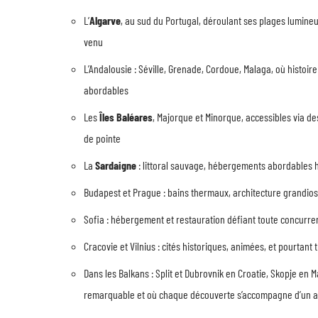
L’
Algarve
, au sud du Portugal, déroulant ses plages lumine
venu
L’Andalousie : Séville, Grenade, Cordoue, Malaga, où histoi
abordables
Les
Îles Baléares
, Majorque et Minorque, accessibles via de
de pointe
La
Sardaigne
: littoral sauvage, hébergements abordables ho
Budapest et Prague : bains thermaux, architecture grandios
Sofia : hébergement et restauration défiant toute concurre
Cracovie et Vilnius : cités historiques, animées, et pourtant
Dans les Balkans : Split et Dubrovnik en Croatie, Skopje en 
remarquable et où chaque découverte s’accompagne d’un ac