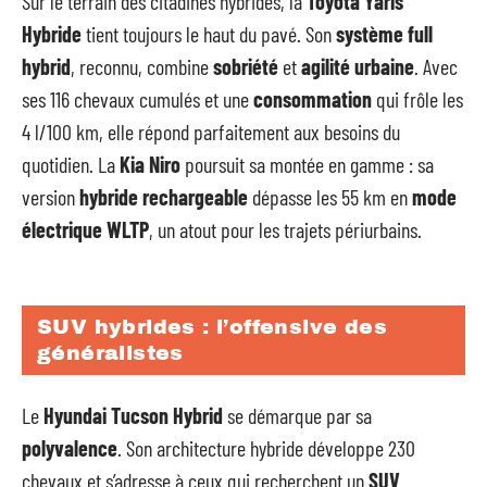
Sur le terrain des citadines hybrides, la
Toyota Yaris
Hybride
tient toujours le haut du pavé. Son
système full
hybrid
, reconnu, combine
sobriété
et
agilité urbaine
. Avec
ses 116 chevaux cumulés et une
consommation
qui frôle les
4 l/100 km, elle répond parfaitement aux besoins du
quotidien. La
Kia Niro
poursuit sa montée en gamme : sa
version
hybride rechargeable
dépasse les 55 km en
mode
électrique WLTP
, un atout pour les trajets périurbains.
SUV hybrides : l’offensive des
généralistes
Le
Hyundai Tucson Hybrid
se démarque par sa
polyvalence
. Son architecture hybride développe 230
chevaux et s’adresse à ceux qui recherchent un
SUV