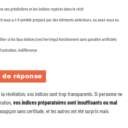
ne ses prédictions et les indices repérés dans le récit
nt vous a-t-il semblé préparé par des éléments antérieurs, ou avez-vous eu
er si les faux indices (red herrings) fonctionnent sans paraître artificiels
frustration, indifférence
e de réponse
t la révélation, vos indices sont trop transparents. Si personne ne
tration,
vos indices préparatoires sont insuffisants ou mal
 soupçon sans certitude, et les autres ont été surpris mais