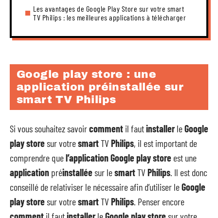
Les avantages de Google Play Store sur votre smart
TV Philips : les meilleures applications à télécharger
Google play store : une
application préinstallée sur
smart TV Philips
Si vous souhaitez savoir
comment
il faut
installer
le
Google
play store
sur votre
smart
TV
Philips
, il est important de
comprendre que
l’application Google play store
est une
application
pré
installée
sur le
smart
TV
Philips
. Il est donc
conseillé de relativiser le nécessaire afin d’utiliser le
Google
play
store
sur votre
smart
TV
Philips
. Penser encore
comment
il faut
installer
le
Google play store
sur votre