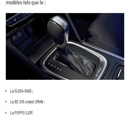
modèles tels que le :
La SL924-RAID ;
La BE 3/6 crabot SMAN ;
La PUPPO SJ3P.